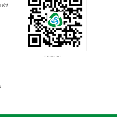
言反馈
m.ntsanli.com
8
4