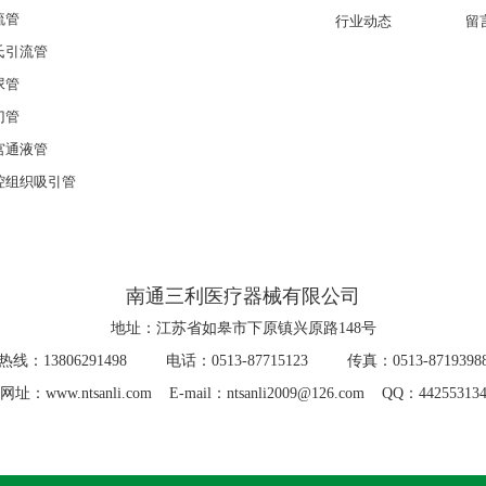
流管
行业动态
留
氏引流管
尿管
门管
宫通液管
腔组织吸引管
南通三利医疗器械有限公司
地址：江苏省如皋市下原镇兴原路148号
热线：13806291498 电话：0513-87715123 传真：0513-8719398
网址：www.ntsanli.com E-mail：ntsanli2009@126.com QQ：44255313