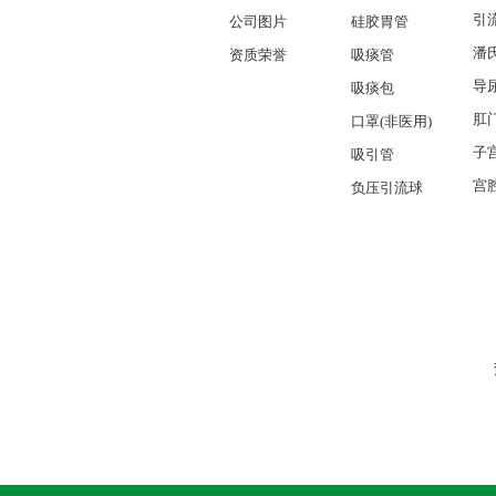
引
公司图片
硅胶胃管
潘
资质荣誉
吸痰管
导
吸痰包
肛
口罩(非医用)
子
吸引管
宫
负压引流球