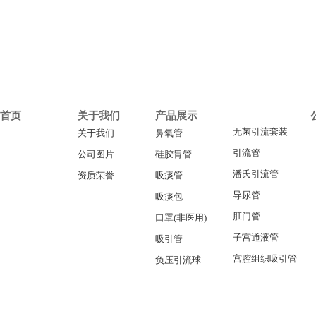
首页
关于我们
产品展示
无菌引流套装
关于我们
鼻氧管
引流管
公司图片
硅胶胃管
潘氏引流管
资质荣誉
吸痰管
导尿管
吸痰包
肛门管
口罩(非医用)
子宫通液管
吸引管
宫腔组织吸引管
负压引流球