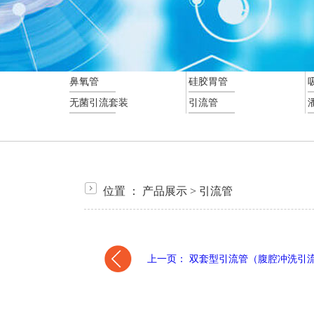
鼻氧管
硅胶胃管
无菌引流套装
引流管
位置 ：
产品展示
>
引流管
上一页： 双套型引流管（腹腔冲洗引