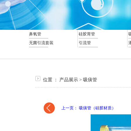
鼻氧管
硅胶胃管
无菌引流套装
引流管
位置 ：
产品展示
>
吸痰管
上一页： 吸痰管（硅胶材质）