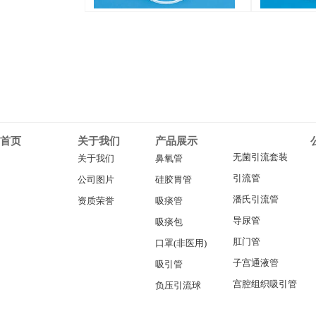
首页
关于我们
产品展示
无菌引流套装
关于我们
鼻氧管
引流管
公司图片
硅胶胃管
潘氏引流管
资质荣誉
吸痰管
导尿管
吸痰包
肛门管
口罩(非医用)
子宫通液管
吸引管
宫腔组织吸引管
负压引流球