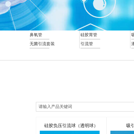
鼻氧管
硅胶胃管
无菌引流套装
引流管
硅胶负压引流球（透明球）
吸