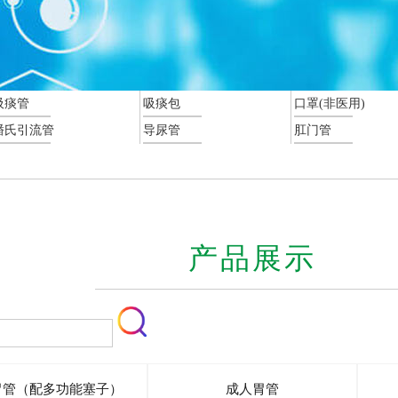
吸痰管
吸痰包
口罩(非医用)
潘氏引流管
导尿管
肛门管
产品展示
胃管（配多功能塞子）
成人胃管