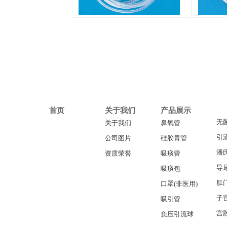
首页
关于我们
产品展示
无
关于我们
鼻氧管
引
公司图片
硅胶胃管
潘
资质荣誉
吸痰管
导
吸痰包
肛
口罩(非医用)
子
吸引管
宫
负压引流球