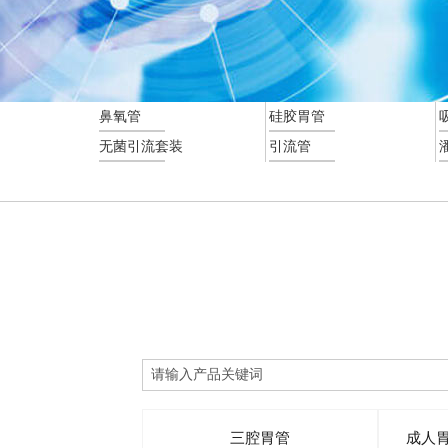
鼻氧管
硅胶胃管
无菌引流套装
引流管
三腔胃管
成人