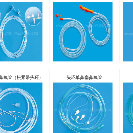
鼻氧管（松紧带头环）
头环单鼻塞鼻氧管