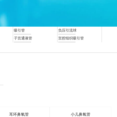
吸引管
负压引流球
子宫通液管
宫腔组织吸引管
耳环鼻氧管
小儿鼻氧管