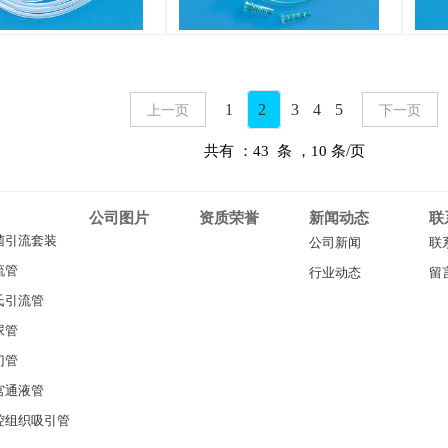
1
2
3
4
5
上一页
下一页
共有 ：43 条 ，10 条/页
公司图片
资质荣誉
新闻动态
联
菌引流套装
公司新闻
联
流管
行业动态
留
氏引流管
尿管
门管
宫通液管
腔组织吸引管